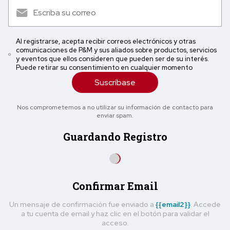
Al registrarse, acepta recibir correos electrónicos y otras
comunicaciones de P&M y sus aliados sobre productos, servicios
y eventos que ellos consideren que pueden ser de su interés.
Puede retirar su consentimiento en cualquier momento
Suscríbase
Nos comprometemos a no utilizar su información de contacto para
enviar spam.
Guardando Registro
Confirmar Email
Un mensaje de confirmación fue enviado a
{{email2}}
. Accede
a tu cuenta de email y haz clic en el botón para validar el
acceso.