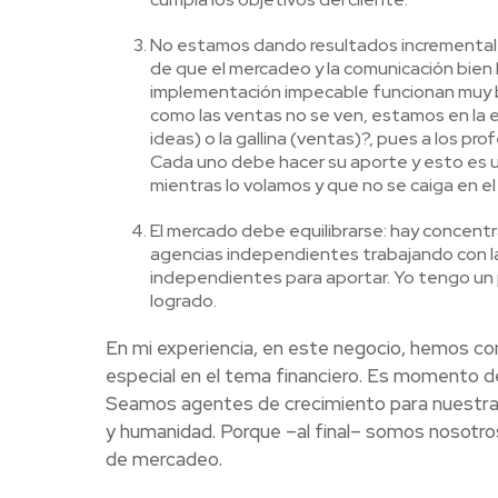
No estamos dando resultados incrementales 
de que el mercadeo y la comunicación bien
implementación impecable funcionan muy bien.
como las ventas no se ven, estamos en la e
ideas) o la gallina (ventas)?, pues a los p
Cada uno debe hacer su aporte y esto es un 
mientras lo volamos y que no se caiga en el
El mercado debe equilibrarse: hay concent
agencias independientes trabajando con la
independientes para aportar. Yo tengo un 
logrado.
En mi experiencia, en este negocio, hemos com
especial en el tema financiero. Es momento de 
Seamos agentes de crecimiento para nuestra 
y humanidad. Porque –al final– somos nosotro
de mercadeo.