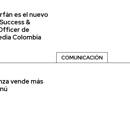
rfán es el nuevo
 Success &
Officer de
dia Colombia
COMUNICACIÓN
anza vende más
enú