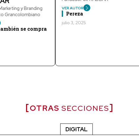
AR
arketing y Branding
VER AUTOR
Pereza
ico Grancolombiano
julio 3, 2025
 también se compra
OTRAS
SECCIONES
DIGITAL