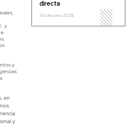
directa
eales,
30 de junio 2026
l… y
 e
es.
ión
ntos y
agencias
s
, en
imos.
iencia
onal y