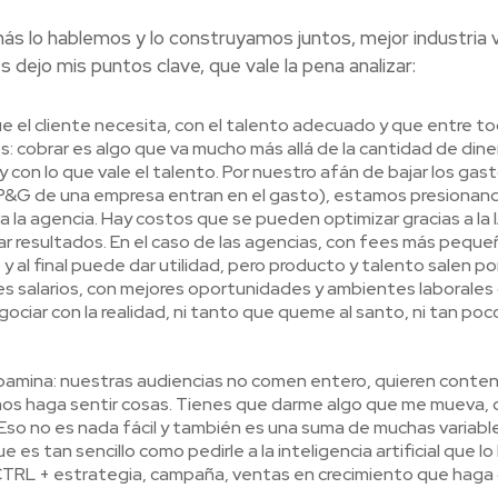
 más lo hablemos y lo construyamos juntos, mejor industria
es dejo mis puntos clave, que vale la pena analizar:
ue el cliente necesita, con el talento adecuado y que entre t
: cobrar es algo que va mucho más allá de la cantidad de diner
con lo que vale el talento. Por nuestro afán de bajar los gas
P&G de una empresa entran en el gasto), estamos presionand
 la agencia. Hay costos que se pueden optimizar gracias a la I
rar resultados. En el caso de las agencias, con fees más peque
 al final puede dar utilidad, pero producto y talento salen por
es salarios, con mejores oportunidades y ambientes laborales
ociar con la realidad, ni tanto que queme al santo, ni tan po
pamina: nuestras audiencias no comen entero, quieren conte
 nos haga sentir cosas. Tienes que darme algo que me mueva,
 Eso no es nada fácil y también es una suma de muchas variable
es tan sencillo como pedirle a la inteligencia artificial que l
 CTRL + estrategia, campaña, ventas en crecimiento que haga