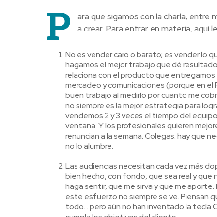
P
ara que sigamos con la charla, entre
a crear. Para entrar en materia, aquí l
No es vender caro o barato; es vender lo q
hagamos el mejor trabajo que dé resultados
relaciona con el producto que entregamos y 
mercadeo y comunicaciones (porque en el 
buen trabajo al medirlo por cuánto me cobra
no siempre es la mejor estrategia para log
vendemos 2 y 3 veces el tiempo del equipo y
ventana. Y los profesionales quieren mejor
renuncian a la semana. Colegas: hay que neg
no lo alumbre.
Las audiencias necesitan cada vez más do
bien hecho, con fondo, que sea real y que
haga sentir, que me sirva y que me aporte.
este esfuerzo no siempre se ve. Piensan que 
todo… pero aún no han inventado la tecla
cumpla los objetivos del cliente.