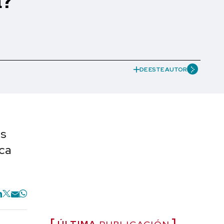
a?
DE ESTE AUTOR
os
ica