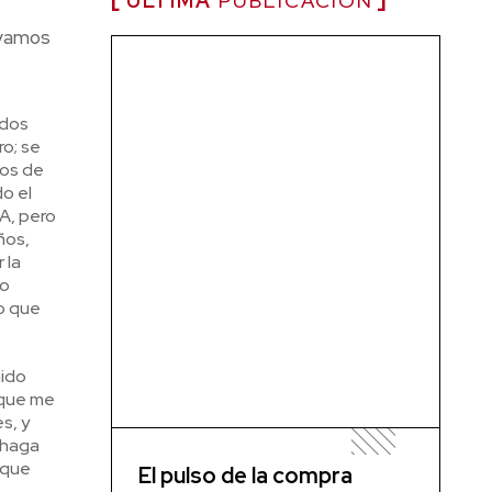
ÚLTIMA
PUBLICACIÓN
 vamos
odos
o; se
tos de
o el
A, pero
ños,
 la
 o
co que
nido
 que me
s, y
o haga
 que
El pulso de la compra