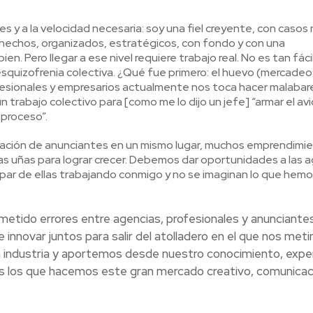
y a la velocidad necesaria: soy una fiel creyente, con casos r
 hechos, organizados, estratégicos, con fondo y con una
 Pero llegar a ese nivel requiere trabajo real. No es tan fáci
squizofrenia colectiva. ¿Qué fue primero: el huevo (mercadeo
rofesionales y empresarios actualmente nos toca hacer malabar
trabajo colectivo para [como me lo dijo un jefe] “armar el av
 proceso”.
ración de anunciantes en un mismo lugar, muchos emprendimie
s uñas para lograr crecer. Debemos dar oportunidades a las 
par de ellas trabajando conmigo y no se imaginan lo que hemo
etido errores entre agencias, profesionales y anunciantes
innovar juntos para salir del atolladero en el que nos met
industria y aportemos desde nuestro conocimiento, exper
s los que hacemos este gran mercado creativo, comunicaci