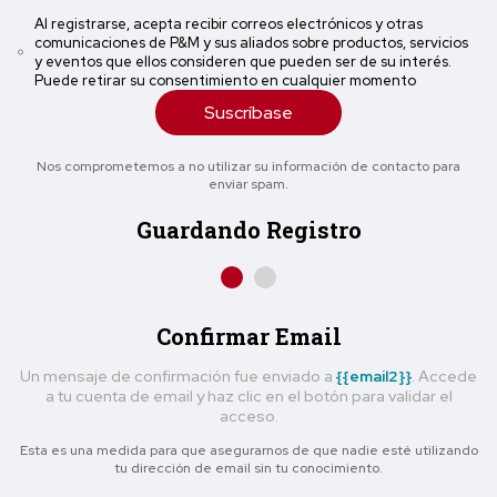
Al registrarse, acepta recibir correos electrónicos y otras
comunicaciones de P&M y sus aliados sobre productos, servicios
y eventos que ellos consideren que pueden ser de su interés.
Puede retirar su consentimiento en cualquier momento
Suscríbase
Nos comprometemos a no utilizar su información de contacto para
enviar spam.
Guardando Registro
Confirmar Email
Un mensaje de confirmación fue enviado a
{{email2}}
. Accede
a tu cuenta de email y haz clic en el botón para validar el
acceso.
Esta es una medida para que asegurarnos de que nadie esté utilizando
tu dirección de email sin tu conocimiento.