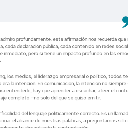
e admiro profundamente, esta afirmación nos recuerda que 
, cada declaración pública, cada contenido en redes socia
e de inmediato, pero sí tiene un impacto profundo en las emo
.
ng, los medios, el liderazgo empresarial o político, todos 
 era la intención. En comunicación, la intención no siempre
ara entenderlo, hay que aprender a escuchar, a leer el cont
aje completo —no solo del que se quiso emitir.
rficialidad del lenguaje políticamente correcto. Es un llamad
ionar el alcance de nuestras palabras, a preguntarnos si lo
mplemente alimentando la confrontación.