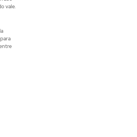
o vale.
la
 para
entre