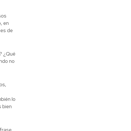
sos
, en
ces de
o? ¿Qué
ando no
os,
bién lo
 bien
 frase