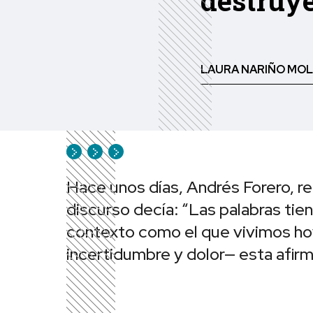
destruy
LAURA NARIÑO MOL
Hace unos días, Andrés Forero, r
discurso decía: “Las palabras tie
contexto como el que vivimos ho
incertidumbre y dolor— esta afir