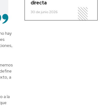
directa
30 de junio 2026
no hay
les
ciones,
tenemos
 define
exto, a
o a la
 que