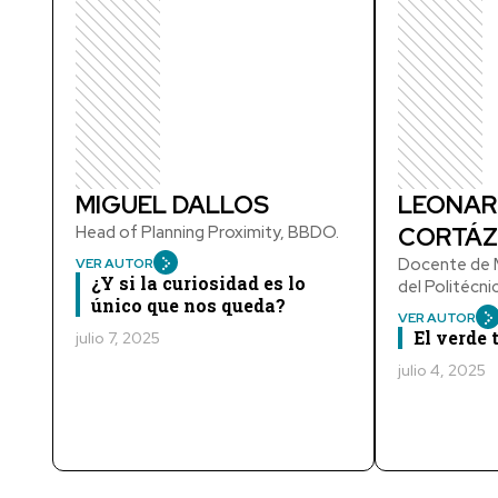
MIGUEL DALLOS
LEONAR
Head of Planning Proximity, BBDO.
CORTÁZ
Docente de M
VER AUTOR
¿Y si la curiosidad es lo
del Politécn
único que nos queda?
VER AUTOR
El verde
julio 7, 2025
julio 4, 2025