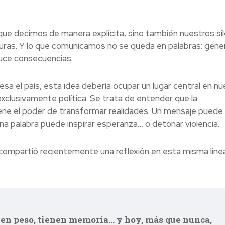
que decimos de manera explícita, sino también nuestros sil
uras. Y lo que comunicamos no se queda en palabras: gene
duce consecuencias.
 el país, esta idea debería ocupar un lugar central en nu
exclusivamente política. Se trata de entender que la
ene el poder de transformar realidades. Un mensaje puede 
. Una palabra puede inspirar esperanza… o detonar violencia.
ompartió recientemente una reflexión en esta misma línea
nen peso, tienen memoria… y hoy, más que nunca,