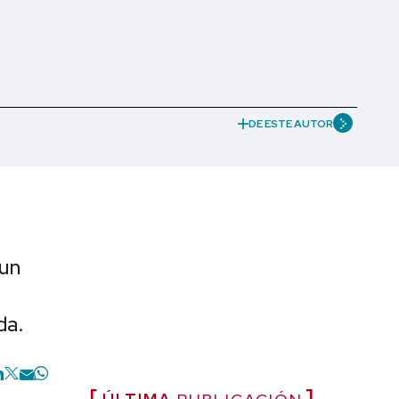
DE ESTE AUTOR
 un
da.