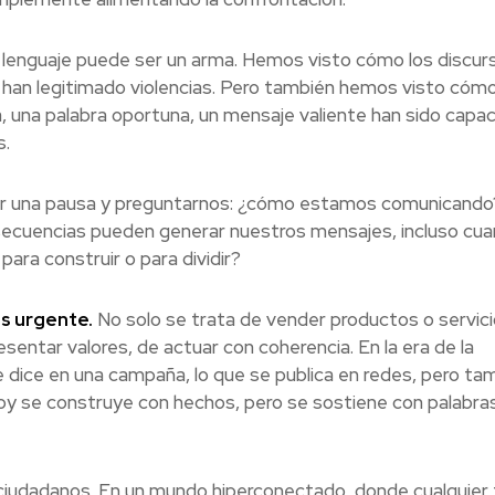
 lenguaje puede ser un arma. Hemos visto cómo los discur
 han legitimado violencias. Pero también hemos visto cómo
, una palabra oportuna, un mensaje valiente han sido capa
s.
cer una pausa y preguntarnos: ¿cómo estamos comunicand
ecuencias pueden generar nuestros mensajes, incluso cu
ra construir o para dividir?
s urgente.
No solo se trata de vender productos o servici
sentar valores, de actuar con coherencia. En la era de la
e dice en una campaña, lo que se publica en redes, pero tam
oy se construye con hechos, pero se sostiene con palabras
, ciudadanos. En un mundo hiperconectado, donde cualquier