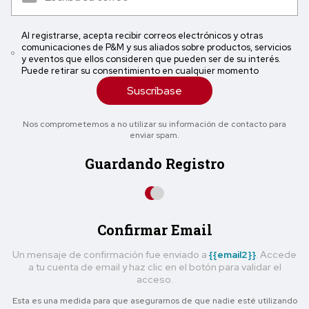
Al registrarse, acepta recibir correos electrónicos y otras
comunicaciones de P&M y sus aliados sobre productos, servicios
y eventos que ellos consideren que pueden ser de su interés.
Puede retirar su consentimiento en cualquier momento
Suscríbase
Nos comprometemos a no utilizar su información de contacto para
enviar spam.
Guardando Registro
Confirmar Email
Un mensaje de confirmación fue enviado a
{{email2}}
. Accede
a tu cuenta de email y haz clic en el botón para validar el
acceso.
Esta es una medida para que asegurarnos de que nadie esté utilizando