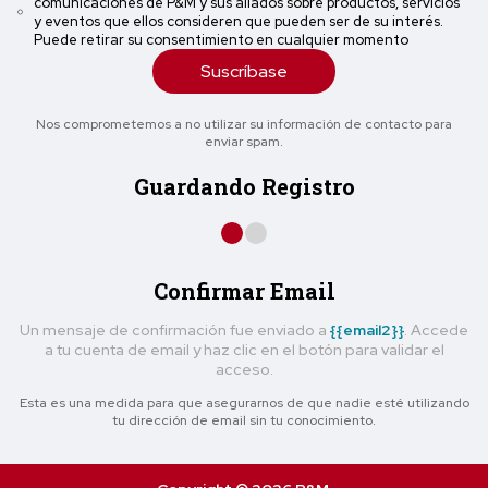
comunicaciones de P&M y sus aliados sobre productos, servicios
y eventos que ellos consideren que pueden ser de su interés.
Puede retirar su consentimiento en cualquier momento
Suscríbase
Nos comprometemos a no utilizar su información de contacto para
enviar spam.
Guardando Registro
Confirmar Email
Un mensaje de confirmación fue enviado a
{{email2}}
. Accede
a tu cuenta de email y haz clic en el botón para validar el
acceso.
Esta es una medida para que asegurarnos de que nadie esté utilizando
tu dirección de email sin tu conocimiento.