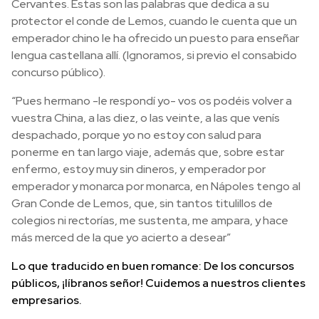
Cervantes. Estas son las palabras que dedica a su
protector el conde de Lemos, cuando le cuenta que un
emperador chino le ha ofrecido un puesto para enseñar
lengua castellana allí. (Ignoramos, si previo el consabido
concurso público).
“Pues hermano -le respondí yo- vos os podéis volver a
vuestra China, a las diez, o las veinte, a las que venís
despachado, porque yo no estoy con salud para
ponerme en tan largo viaje, además que, sobre estar
enfermo, estoy muy sin dineros, y emperador por
emperador y monarca por monarca, en Nápoles tengo al
Gran Conde de Lemos, que, sin tantos titulillos de
colegios ni rectorías, me sustenta, me ampara, y hace
más merced de la que yo acierto a desear”
Lo que traducido en buen romance: De los concursos
públicos, ¡líbranos señor! Cuidemos a nuestros clientes
empresarios.