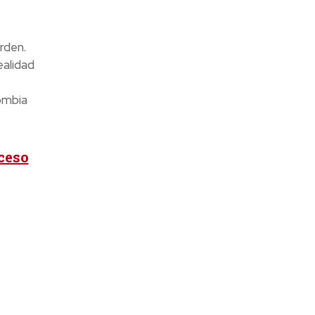
rden.
ealidad
ombia
xceso