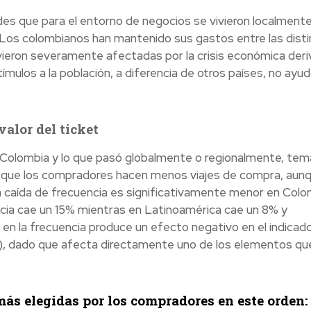
des que para el entorno de negocios se vivieron localment
. Los colombianos han mantenido sus gastos entre las dist
vieron severamente afectadas por la crisis económica der
ímulos a la población, a diferencia de otros países, no ayud
alor del ticket
Colombia y lo que pasó globalmente o regionalmente, tem
es que los compradores hacen menos viajes de compra, aun
a caída de frecuencia es significativamente menor en Colo
encia cae un 15% mientras en Latinoamérica cae un 8% y
en la frecuencia produce un efecto negativo en el indicad
, dado que afecta directamente uno de los elementos qu
más elegidas por los compradores en este orden: