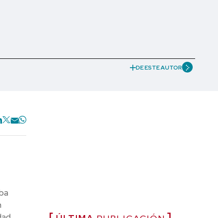
DE ESTE AUTOR
ba
n
dad