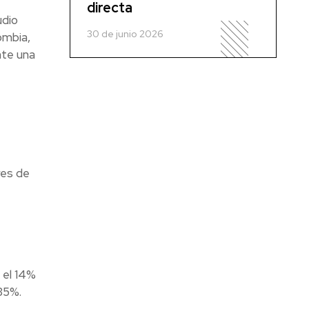
directa
dio
30 de junio 2026
ombia,
nte una
res de
 el 14%
35%.