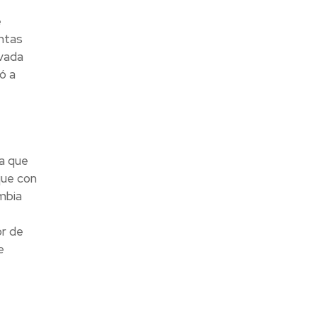
e
intas
ivada
ó a
a que
que con
mbia
or de
e