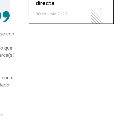
directa
30 de junio 2026
rse con
e
lo que
arca(s)
 con el
 dado
ue