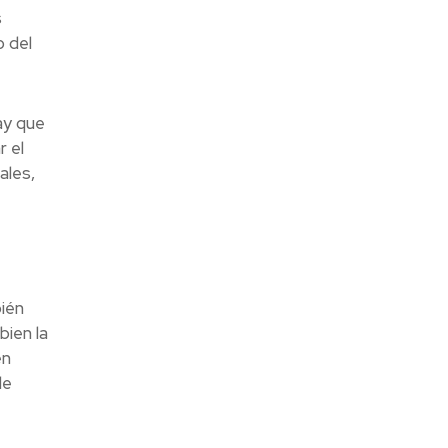
s
 del
ay que
r el
ales,
ién
ien la
en
de