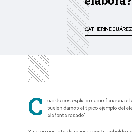
elabora?
CATHERINE SUÁREZ
C
uando nos explican cómo funciona el 
suelen darnos el típico ejemplo del e
elefante rosado”
Y, como por arte de magia, nuestro rebelde 