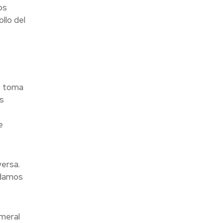
os
llo del
e toma
s
e
ersa.
odamos
meral