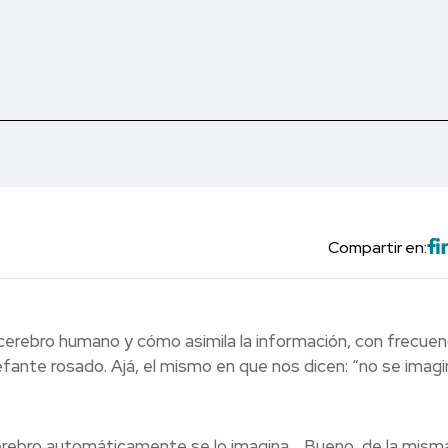
Compartir en:
cerebro humano y cómo asimila la información, con frecuen
lefante rosado. Ajá, el mismo en que nos dicen: “no se imagi
cerebro automáticamente se lo imagina… Bueno, de la mism