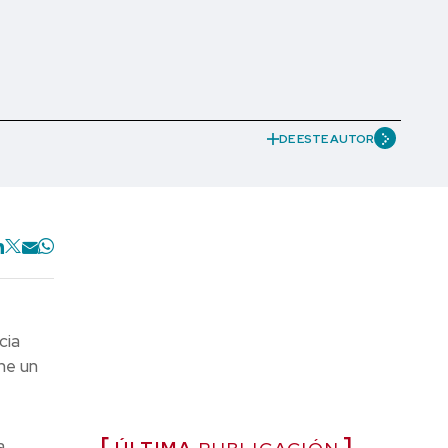
DE ESTE AUTOR
cia
ne un
a