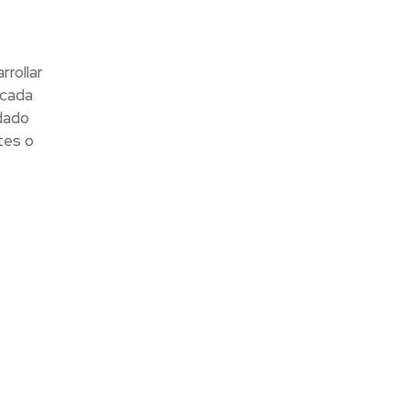
rollar
 cada
 dado
tes o