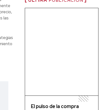
ÚLTIMA
PUBLICACIÓN
mente
precio,
s las
ategias
imiento
El pulso de la compra