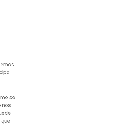
ndemos
olpe
ómo se
o nos
puede
 que