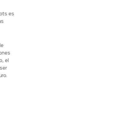
bots es
as
de
iones
, el
 ser
ro.