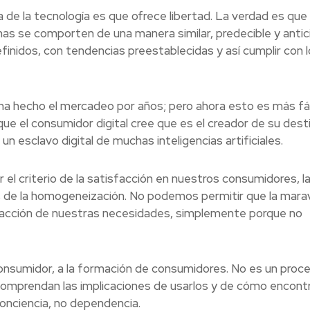
 de la tecnología es que ofrece libertad. La verdad es que
as se comporten de una manera similar, predecible y antic
finidos, con tendencias preestablecidas y así cumplir con 
o ha hecho el mercadeo por años; pero ahora esto es más fác
ue el consumidor digital cree que es el creador de su dest
n esclavo digital de muchas inteligencias artificiales.
l criterio de la satisfacción en nuestros consumidores, l
 de la homogeneización. No podemos permitir que la marav
isfacción de nuestras necesidades, simplemente porque no
onsumidor, a la formación de consumidores. No es un proc
 comprendan las implicaciones de usarlos y de cómo encont
onciencia, no dependencia.