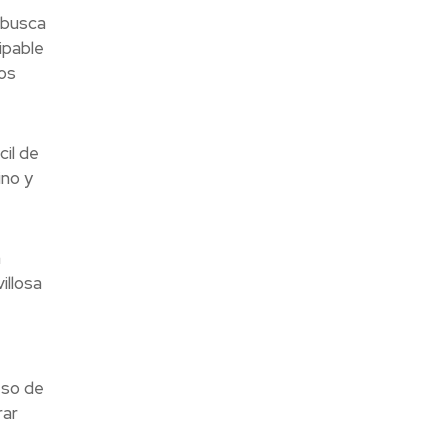
 busca
ipable
los
il de
ino y
a
illosa
eso de
rar