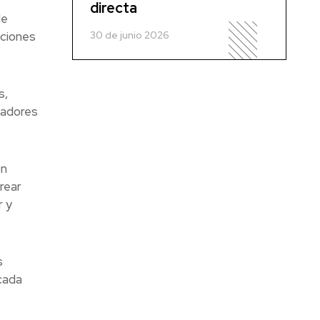
directa
de
30 de junio 2026
aciones
s,
tadores
ón
rear
r y
s
cada