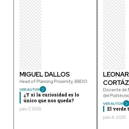
MIGUEL DALLOS
LEONAR
Head of Planning Proximity, BBDO.
CORTÁZ
Docente de M
VER AUTOR
¿Y si la curiosidad es lo
del Politécn
único que nos queda?
VER AUTOR
El verde
julio 7, 2025
julio 4, 2025