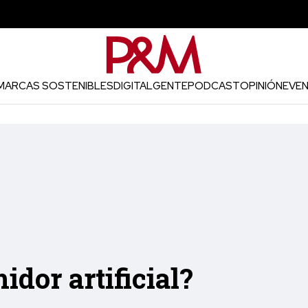
MARCAS SOSTENIBLES
DIGITAL
GENTE
PODCAST
OPINIÓN
EVE
dor artificial?