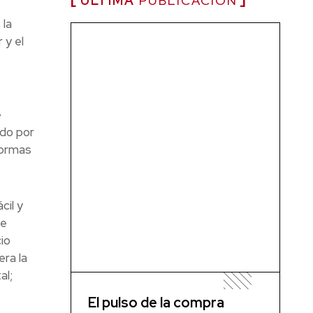
ÚLTIMA
PUBLICACIÓN
 la
 y el
e
ndo por
formas
cil y
de
io
era la
al;
El pulso de la compra