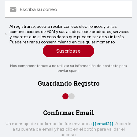
Al registrarse, acepta recibir correos electrónicos y otras
comunicaciones de P&M y sus aliados sobre productos, servicios
y eventos que ellos consideren que pueden ser de su interés.
Puede retirar su consentimiento en cualquier momento
Suscríbase
Nos comprometemos a no utilizar su información de contacto para
enviar spam.
Guardando Registro
Confirmar Email
Un mensaje de confirmación fue enviado a
{{email2}}
. Accede
a tu cuenta de email y haz clic en el botón para validar el
acceso.