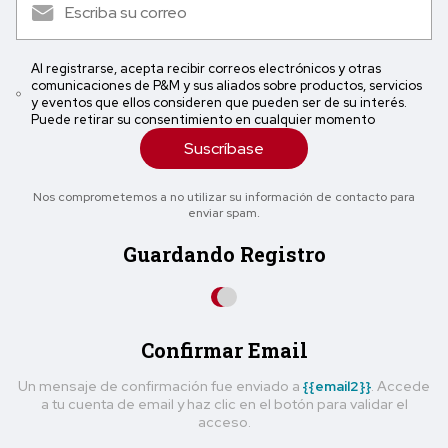
Al registrarse, acepta recibir correos electrónicos y otras
comunicaciones de P&M y sus aliados sobre productos, servicios
y eventos que ellos consideren que pueden ser de su interés.
Puede retirar su consentimiento en cualquier momento
Suscríbase
Nos comprometemos a no utilizar su información de contacto para
enviar spam.
Guardando Registro
Confirmar Email
Un mensaje de confirmación fue enviado a
{{email2}}
. Accede
a tu cuenta de email y haz clic en el botón para validar el
acceso.