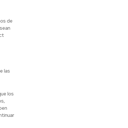
nos de
 sean
ct
e las
que los
os,
eben
ntinuar