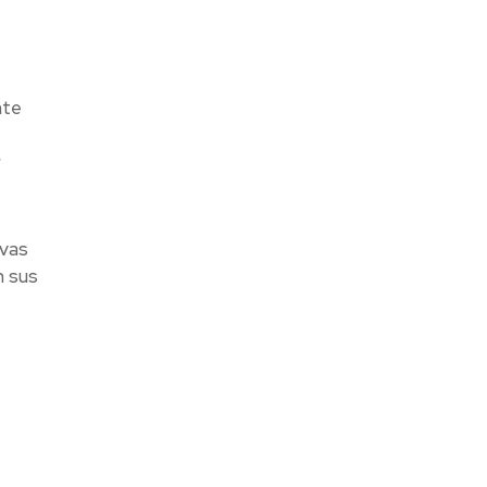
nte
r
ivas
n sus