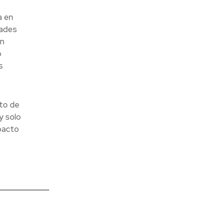
a en
dades
en
o
s
cto de
y solo
pacto