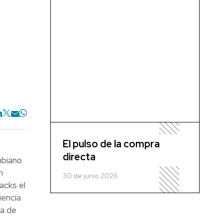
El pulso de la compra
directa
mbiano
n
30 de junio 2026
acks el
iencia
ia de