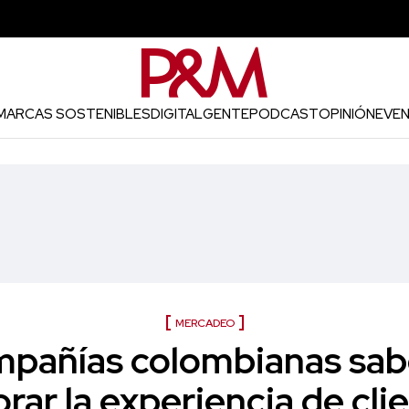
MARCAS SOSTENIBLES
DIGITAL
GENTE
PODCAST
OPINIÓN
EVE
MERCADEO
mpañías colombianas sa
rar la experiencia de cli