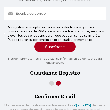
en mercadeo, publicidad y comunicaciones.
Al registrarse, acepta recibir correos electrónicos y otras
comunicaciones de P&M y sus aliados sobre productos, servicios
y eventos que ellos consideren que pueden ser de su interés.
Puede retirar su consentimiento en cualquier momento
Suscríbase
Nos comprometemos a no utilizar su información de contacto para
enviar spam.
Guardando Registro
Confirmar Email
Un mensaje de confirmación fue enviado a
{{email2}}
. Accede
a tu cuenta de email y haz clic en el botón para validar el