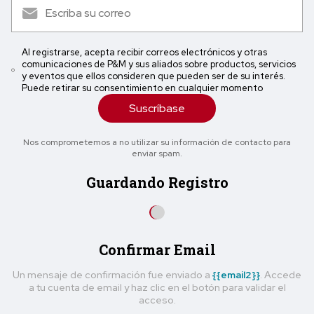
Al registrarse, acepta recibir correos electrónicos y otras
comunicaciones de P&M y sus aliados sobre productos, servicios
y eventos que ellos consideren que pueden ser de su interés.
Puede retirar su consentimiento en cualquier momento
Suscríbase
Nos comprometemos a no utilizar su información de contacto para
enviar spam.
Guardando Registro
Confirmar Email
Un mensaje de confirmación fue enviado a
{{email2}}
. Accede
a tu cuenta de email y haz clic en el botón para validar el
acceso.