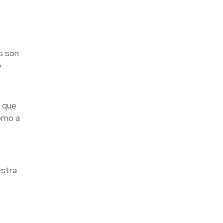
s son
e
s que
omo a
estra