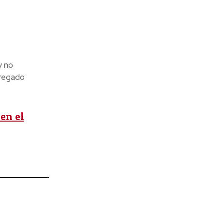
y no
gregado
en el