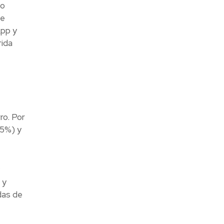
po
se
App y
rida
ro. Por
65%) y
 y
das de