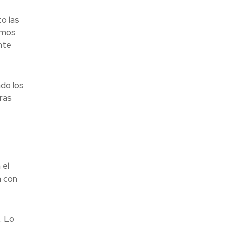
o las
amos
nte
ndo los
ras
 el
a con
. Lo