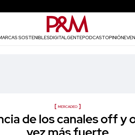
MARCAS SOSTENIBLES
DIGITAL
GENTE
PODCAST
OPINIÓN
EVE
MERCADEO
cia de los canales off y o
vez más fuerte