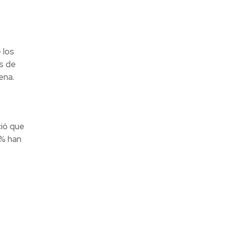
 los
s de
ena.
ció que
0% han