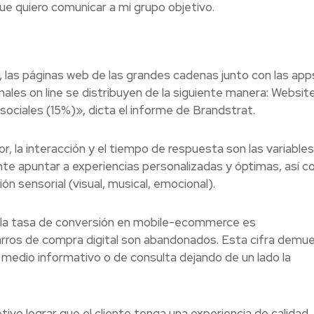
que quiero comunicar a mi grupo objetivo.
 las páginas web de las grandes cadenas junto con las app
ales on line se distribuyen de la siguiente manera: Websit
ciales (15%)», dicta el informe de Brandstrat.
r, la
interacción y el tiempo de respuesta son las variable
e apuntar a experiencias personalizadas y óptimas, así c
n sensorial (visual, musical, emocional).
 la tasa de conversión en mobile-ecommerce es
arros de compra digital son abandonados. Esta cifra demu
medio informativo o de consulta dejando de un lado la
tivo lograr que el cliente tenga una experiencia de calidad