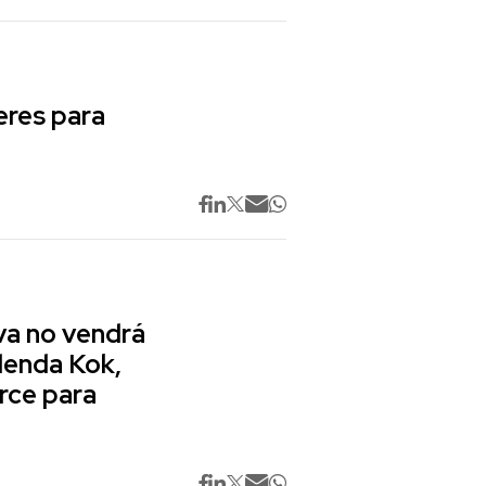
res para
va no vendrá
lenda Kok,
rce para