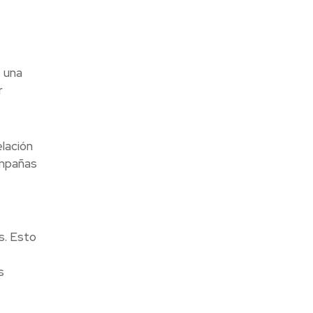
e una
r
lación
ampañas
s. Esto
s