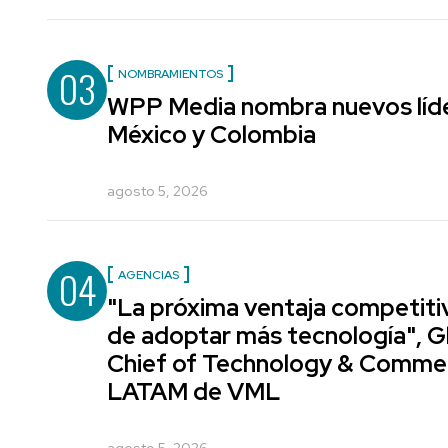
03
NOMBRAMIENTOS
WPP Media nombra nuevos líde
México y Colombia
agosto 5, 2026
04
AGENCIAS
"La próxima ventaja competiti
de adoptar más tecnología", G
Chief of Technology & Comme
LATAM de VML
agosto 5, 2026