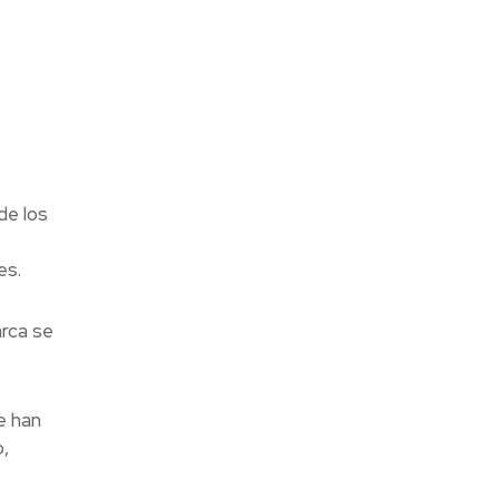
de los
es.
arca se
e han
,