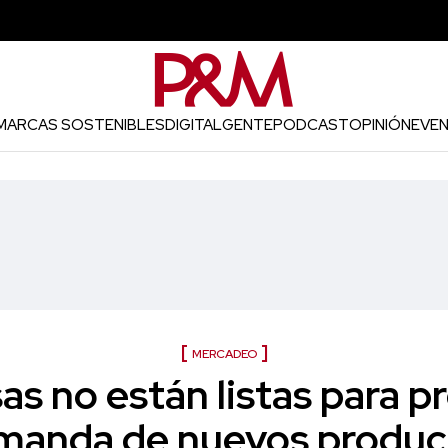
MARCAS SOSTENIBLES
DIGITAL
GENTE
PODCAST
OPINIÓN
EVE
MERCADEO
s no están listas para pr
manda de nuevos produc