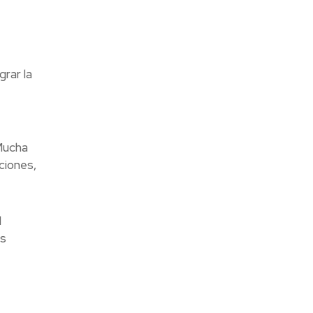
rar la
Mucha
ciones,
l
es