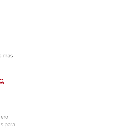
 a más
C,
pero
es para