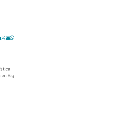
ística
a en Big