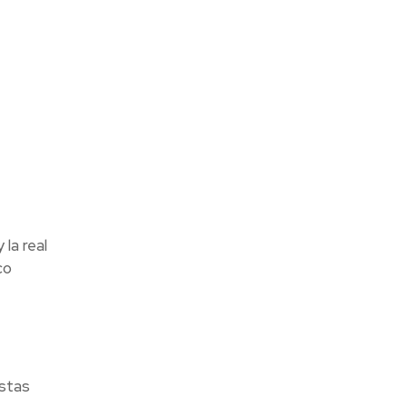
la real
co
estas