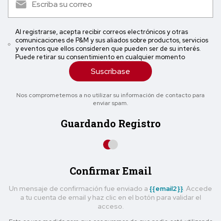
Al registrarse, acepta recibir correos electrónicos y otras
comunicaciones de P&M y sus aliados sobre productos, servicios
y eventos que ellos consideren que pueden ser de su interés.
Puede retirar su consentimiento en cualquier momento
Suscríbase
Nos comprometemos a no utilizar su información de contacto para
enviar spam.
Guardando Registro
Confirmar Email
Un mensaje de confirmación fue enviado a
{{email2}}
. Accede
a tu cuenta de email y haz clic en el botón para validar el
acceso.