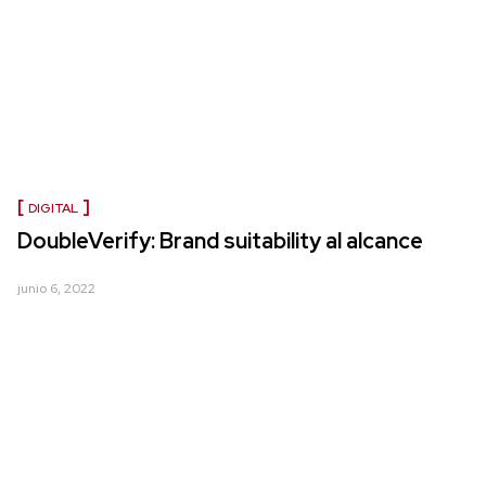
DIGITAL
DoubleVerify: Brand suitability al alcance
junio 6, 2022