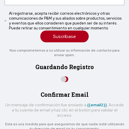
Al registrarse, acepta recibir correos electrónicos y otras
comunicaciones de P&M y sus aliados sobre productos, servicios
y eventos que ellos consideren que pueden ser de su interés.
Puede retirar su consentimiento en cualquier momento
Suscríbase
Nos comprometemos a no utilizar su información de contacto para
enviar spam.
Guardando Registro
Confirmar Email
Un mensaje de confirmación fue enviado a
{{email2}}
. Accede
a tu cuenta de email y haz clic en el botón para validar el
acceso.
Esta es una medida para que asegurarnos de que nadie esté utilizando
tu dirección de email sin tu conocimiento.