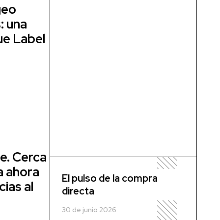
geo
: una
ue Label
re. Cerca
a ahora
El pulso de la compra
ias al
directa
30 de junio 2026