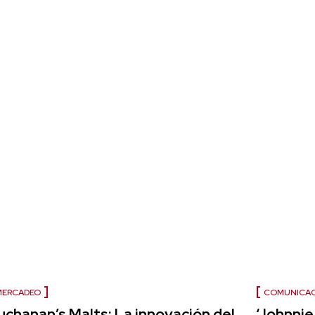
MERCADEO
COMUNICA
uchanan’s Malts: La innovación del
‘Johnnie