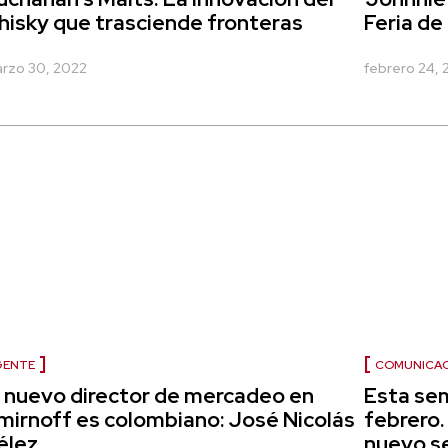
hisky que trasciende fronteras
Feria de 
rzo 30, 2022
febrero 24,
COMUNICA
GENTE
Esta sem
l nuevo director de mercadeo en
febrero.
mirnoff es colombiano: José Nicolás
nuevo s
élez