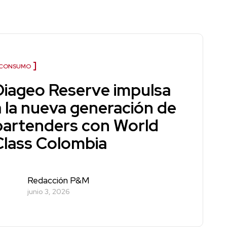
CONSUMO
Diageo Reserve impulsa
a la nueva generación de
bartenders con World
Class Colombia
Redacción P&M
junio 3, 2026