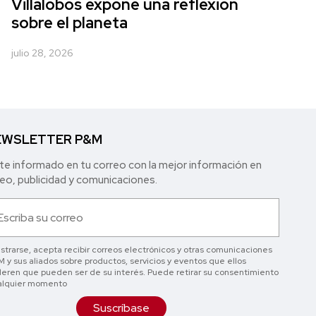
Villalobos expone una reflexión
sobre el planeta
julio 28, 2026
WSLETTER P&M
e informado en tu correo con la mejor in formación en
o, publicidad y comunicaciones.
istrarse, acepta recibir correos electrónicos y otras comunicaciones
 y sus aliados sobre productos, servicios y eventos que ellos
eren que pueden ser de su interés. Puede retirar su consentimiento
alquier momento
Suscríbase