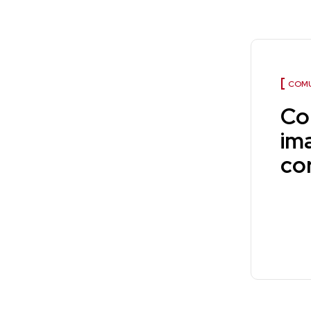
COMU
Co
im
co