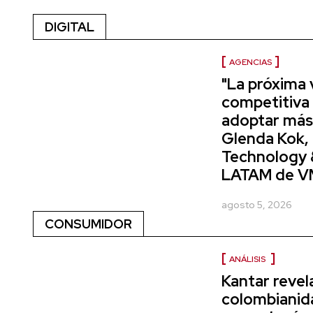
DIGITAL
AGENCIAS
"La próxima 
competitiva
adoptar más
Glenda Kok, 
Technology
LATAM de V
agosto 5, 2026
CONSUMIDOR
ANÁLISIS
Kantar revel
colombianida