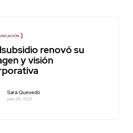
NICACIÓN
lsubsidio renovó su
agen y visión
rporativa
Sara Quevedo
julio 26, 2021