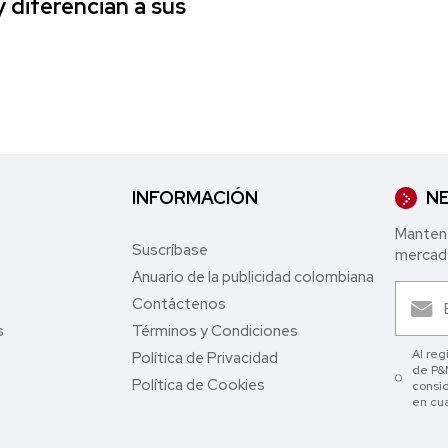
y diferencian a sus
INFORMACIÓN
NE
Mantent
Suscríbase
mercade
Anuario de la publicidad colombiana
Contáctenos
s
Términos y Condiciones
Al reg
Política de Privacidad
de P&M
Política de Cookies
consid
en cu