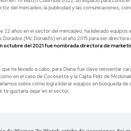
de Women To Watch Colombia 2022, un espacio para conocer 
ector del mercadeo, la publicidad y las comunicaciones, c
de 22 años en el sector del mercadeo; ha liderado equip
s Dorados (Mc Donald's) en el año 2015 para ser directora d
n octubre del 2021 fue nombrada directora de marketi
 que ha llevado a cabo, para Diana fue clave reinventar car
 como en el caso de Cocosette y la Cajita Feliz de Mcdonald
harlamos sobre cómo logra liderar equipos en búsqueda de c
 te gustaría dejar en el sector.
cia de Women To Watch estaba de vacaciones, fui mu