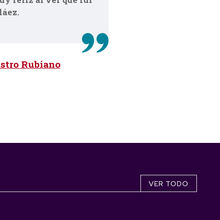
láez.
stro Rubiano
VER TODO