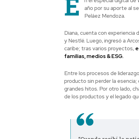
E
n el especial digital 
año por su aporte al s
Peláez Mendoza.
Diana, cuenta con experiencia 
y Nestlé. Luego, ingresó a Arco
caribe; tras varios proyectos,
e
familias, medios & ESG.
Entre los procesos de liderazgo
producto sin perder la esencia;
grandes hitos. Por otro lado, c
de los productos y el legado qué
“Cuando recibí la noti