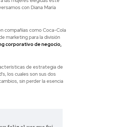
a las mujeres elegidas este
onversamos con Diana María
os en compañías como Coca-Cola
e marketing para la división
ng corporativo de negocio,
acterísticas de estrategia de
's, los cuales son sus dos
ambios, sin perder la esencia
y feliz al ver que fui