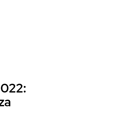
022:
za