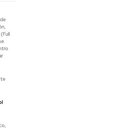
 de
ón,
(Full
se
ntro
ar
ste
ol
co,