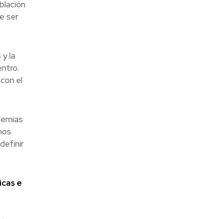
blación
e ser
 y la
ntro.
con el
ademias
mos
definir
icas e