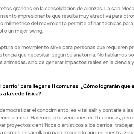
os grandes en la consolidación de alianzas. La sala Moc
miento impresionante que resulta muy atractiva para otro
io milimétrico del movimiento permite afinar técnicas para 
l o un mejor swing.
captura de movimiento sirve para personas que requieren pr
sistencia que necesitan según su anatomía. No hablamos so
s animadas, sino de generar impactos reales en la ciencia y
al barrio" para llegar a 11 comunas. ¿Cómo lograrán que 
a la sede física?
mocratizar el conocimiento, es vital salir y contarle a las
enen acceso. Haremos intervenciones en 11 comunas, pero 
var proyectos científicos o artísticos a los barrios, trabajar
os mismos desarrollaron para exponerlo aquí en nuestra zon