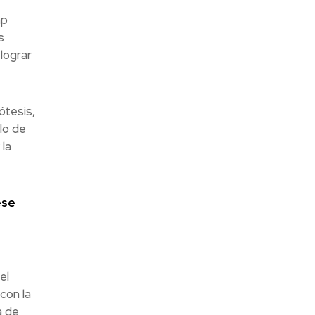
ap
s
lograr
ótesis,
lo de
 la
ese
el
 con la
a de