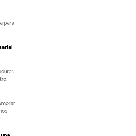
a para
arial
durar.
ro.
comprar
rios
 una