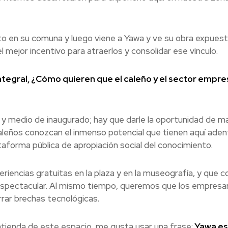
to en su comuna y luego viene a Yawa y ve su obra expuest
 mejor incentivo para atraerlos y consolidar ese vínculo.
tegral, ¿Cómo quieren que el caleño y el sector empres
y medio de inaugurado; hay que darle la oportunidad de ma
aleños conozcan el inmenso potencial que tienen aquí adent
orma pública de apropiación social del conocimiento.
iencias gratuitas en la plaza y en la museografía, y que 
espectacular. Al mismo tiempo, queremos que los empresa
rrar brechas tecnológicas.
ntienda de este espacio, me gusta usar una frase:
Yawa es