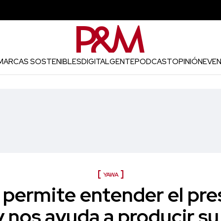
MARCAS SOSTENIBLES
DIGITAL
GENTE
PODCAST
OPINIÓN
EVE
YAWA
permite entender el pre
 nos ayuda a producir su