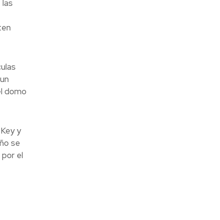
 las
ten
culas
 un
el domo
 Key y
iño se
 por el