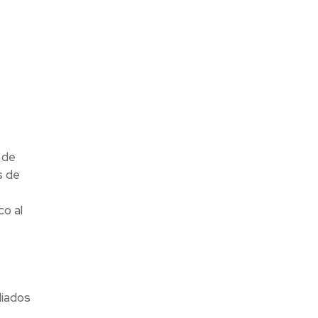
 de
s de
s
co al
liados