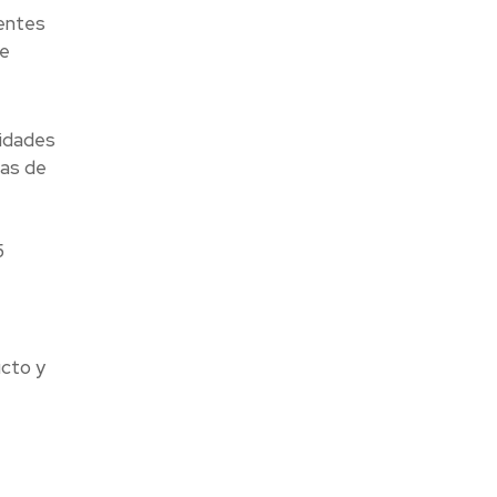
rentes
de
vidades
eas de
5
ucto y