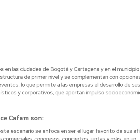
s en las ciudades de Bogotá y Cartagena y en el municipio
estructura de primer nivel y se complementan con opcione
 eventos, lo que permite a las empresas el desarrollo de su
rtísticos y corporativos, que aportan impulso socioeconómi
ece Cafam son:
ste escenario se enfoca en ser el lugar favorito de sus afi
s comerciales, congresos, conciertos, juntas y más, en un