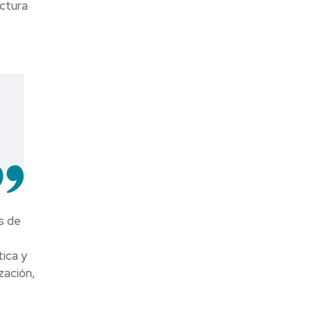
ectura
s de
ica y
zación,