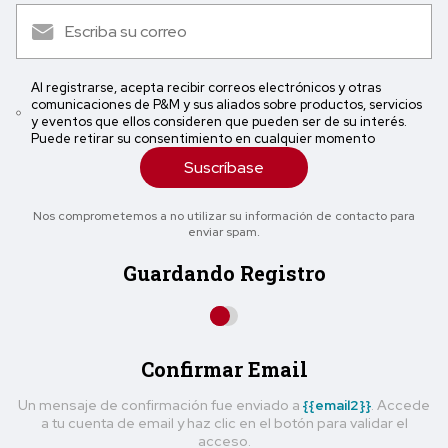
Al registrarse, acepta recibir correos electrónicos y otras
comunicaciones de P&M y sus aliados sobre productos, servicios
y eventos que ellos consideren que pueden ser de su interés.
Puede retirar su consentimiento en cualquier momento
Suscríbase
Nos comprometemos a no utilizar su información de contacto para
enviar spam.
Guardando Registro
Confirmar Email
Un mensaje de confirmación fue enviado a
{{email2}}
. Accede
a tu cuenta de email y haz clic en el botón para validar el
acceso.