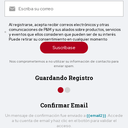
Al registrarse, acepta recibir correos electrónicos y otras
comunicaciones de P&M y sus aliados sobre productos, servicios
y eventos que ellos consideren que pueden ser de su interés.
Puede retirar su consentimiento en cualquier momento
Suscríbase
Nos comprometemos a no utilizar su información de contacto para
enviar spam.
Guardando Registro
Confirmar Email
Un mensaje de confirmación fue enviado a
{{email2}}
. Accede
a tu cuenta de email y haz clic en el botón para validar el
acceso.