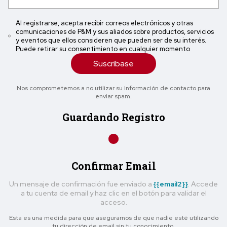
Al registrarse, acepta recibir correos electrónicos y otras
comunicaciones de P&M y sus aliados sobre productos, servicios
y eventos que ellos consideren que pueden ser de su interés.
Puede retirar su consentimiento en cualquier momento
Suscríbase
Nos comprometemos a no utilizar su información de contacto para
enviar spam.
Guardando Registro
Confirmar Email
Un mensaje de confirmación fue enviado a
{{email2}}
. Accede
a tu cuenta de email y haz clic en el botón para validar el
acceso.
Esta es una medida para que asegurarnos de que nadie esté utilizando
tu dirección de email sin tu conocimiento.