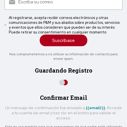
Al registrarse, acepta recibir correos electrónicos y otras
comunicaciones de P&M y sus aliados sobre productos, servicios
y eventos que ellos consideren que pueden ser de su interés.
Puede retirar su consentimiento en cualquier momento
Suscríbase
Nos comprometemos a no utilizar su información de contacto para
enviar spam.
Guardando Registro
Confirmar Email
Un mensaje de confirmación fue enviado a
{{email2}}
. Accede
a tu cuenta de email y haz clic en el botón para validar el
acceso.
Esta es una medida para que asegurarnos de que nadie esté utilizando