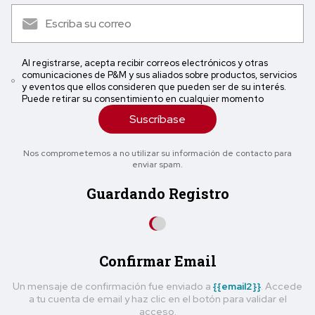
Al registrarse, acepta recibir correos electrónicos y otras
comunicaciones de P&M y sus aliados sobre productos, servicios
y eventos que ellos consideren que pueden ser de su interés.
Puede retirar su consentimiento en cualquier momento
Suscríbase
Nos comprometemos a no utilizar su información de contacto para
enviar spam.
Guardando Registro
Confirmar Email
Un mensaje de confirmación fue enviado a
{{email2}}
. Accede
a tu cuenta de email y haz clic en el botón para validar el
acceso.