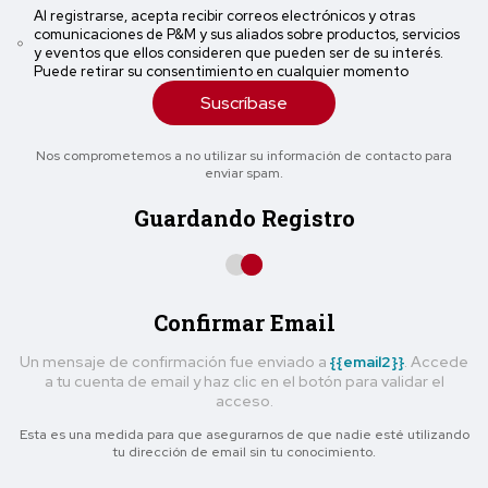
Al registrarse, acepta recibir correos electrónicos y otras
comunicaciones de P&M y sus aliados sobre productos, servicios
y eventos que ellos consideren que pueden ser de su interés.
Puede retirar su consentimiento en cualquier momento
Suscríbase
Nos comprometemos a no utilizar su información de contacto para
enviar spam.
Guardando Registro
Confirmar Email
Un mensaje de confirmación fue enviado a
{{email2}}
. Accede
a tu cuenta de email y haz clic en el botón para validar el
acceso.
Esta es una medida para que asegurarnos de que nadie esté utilizando
tu dirección de email sin tu conocimiento.