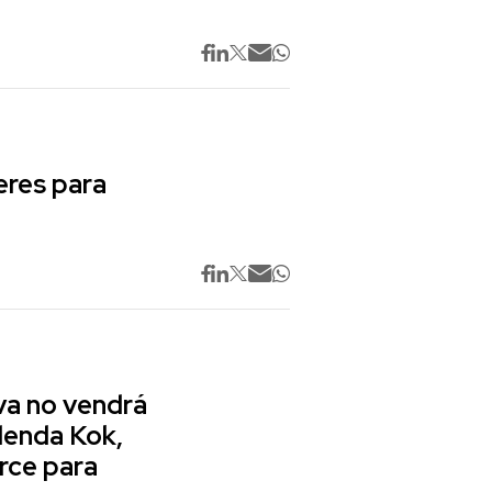
res para
va no vendrá
lenda Kok,
rce para