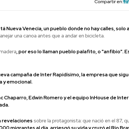
Compartir en:
tá Nueva Venecia, un pueblo donde no hay calles, solo 
anejar una canoa antes que a andar en bicicleta.
e madera
, por eso lo llaman pueblo palafito, o "anfibio". E
.
nueva campaña de Inter Rapidísimo, la empresa que sig
a y emocional.
c Chaparro, Edwin Romero y el equipo InHouse de Inter
ada.
 revelaciones
sobre la protagonista: que nació en el 87, q
00 migrantes al día, arriesgó su vida y cruzó el Río Br