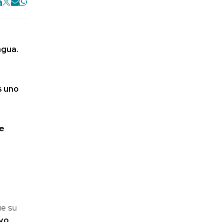
agua.
s uno
ue
ue su
avo