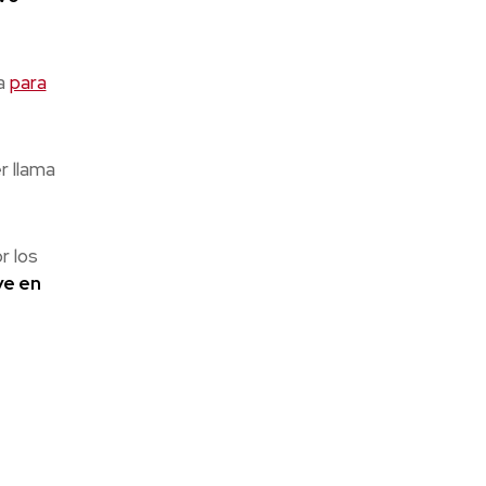
ia
para
r llama
r los
ye en