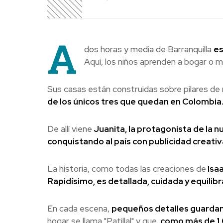
A
dos horas y media de Barranquilla
es
Aquí, los niños aprenden a bogar o m
Sus casas están construidas sobre pilares d
de los únicos tres que quedan en Colombia
De allí viene
Juanita, la protagonista de la 
conquistando al país con publicidad creativ
La historia, como todas las creaciones de
Isaa
Rapidísimo, es detallada, cuidada y equilibr
En cada escena,
pequeños detalles guardan
hogar se llama "Patillal" y que,
como más de 1.0