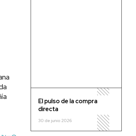
ana
ida
ía
El pulso de la compra
directa
30 de junio 2026