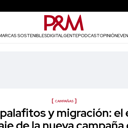
MARCAS SOSTENIBLES
DIGITAL
GENTE
PODCAST
OPINIÓN
EVE
CAMPAÑAS
palafitos y migración: e
je de la nueva campaña d