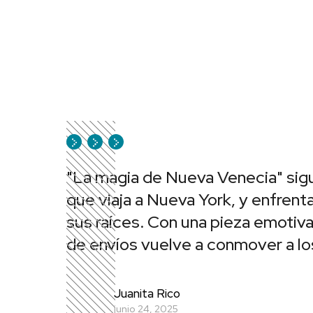
"La magia de Nueva Venecia" sigu
que viaja a Nueva York, y enfrenta
sus raíces. Con una pieza emotiv
de envíos vuelve a conmover a lo
Juanita Rico
junio 24, 2025