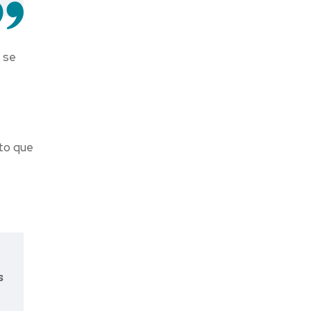
 se
cto que
s