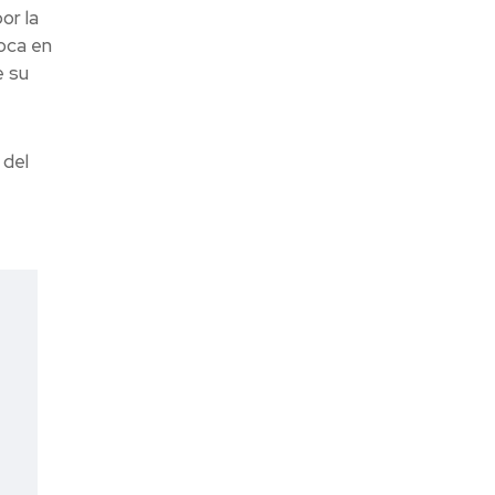
or la
oca en
e su
 del