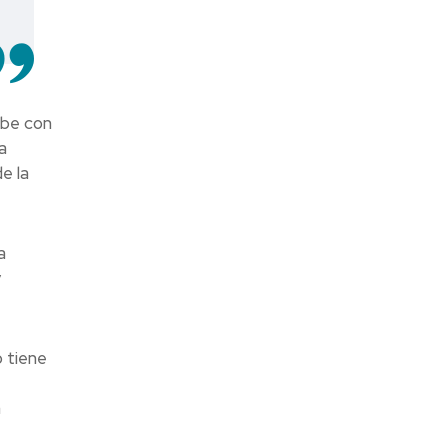
ibe con
a
e la
a
y
 tiene
n