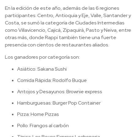
En la edición de este año, además de las 6 regiones
participantes: Centro, Antioquia y Eje, Valle, Santander y
Costa, se sumó la categoría de Ciudades Intermedias
como Villavicencio, Cajicá, Zipaquirá, Pasto y Neiva, entre
otras más, donde Rappi también tiene una fuerte
presencia con cientos de restaurantes aliados.
Los ganadores por categoría son:
Asiático: Sakana Sushi
Comida Rápida: Rodolfo Buque
Antojos y Desayunos: Brownie express
Hamburguesas: Burger Pop Container
Pizza: Home Pizzas
Pollo: Frangos al carbón
Típica: Los Reyes Express Lechoneria