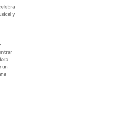
celebra
sical y
y
ontrar
dora
n un
ana