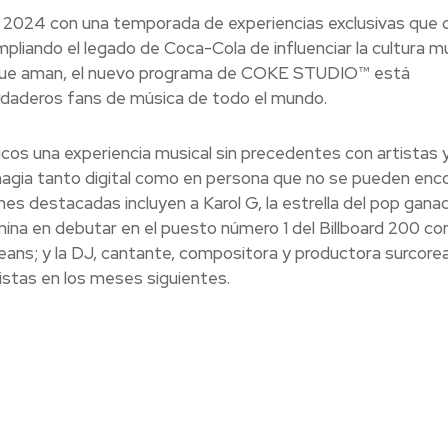
2024 con una temporada de experiencias exclusivas que 
pliando el legado de Coca-Cola de influenciar la cultura mu
s que aman, el nuevo programa de COKE STUDIO™ está
erdaderos fans de música de todo el mundo.
os una experiencia musical sin precedentes con artistas 
gia tanto digital como en persona que no se pueden enc
ones destacadas incluyen a Karol G, la estrella del pop gana
a en debutar en el puesto número 1 del Billboard 200 co
ans; y la DJ, cantante, compositora y productora surcore
tas en los meses siguientes.