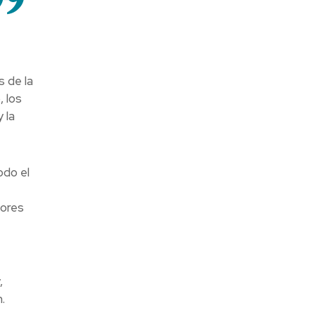
 de la
 los
 la
odo el
dores
,
.