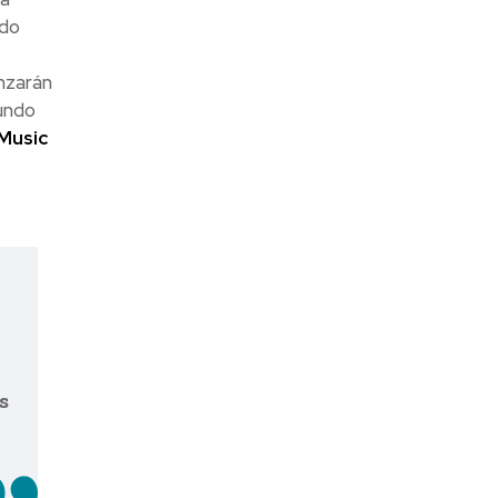
ido
nzarán
undo
Music
s