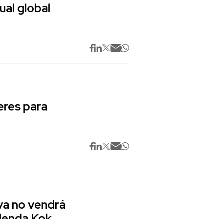
ual global
res para
va no vendrá
lenda Kok,