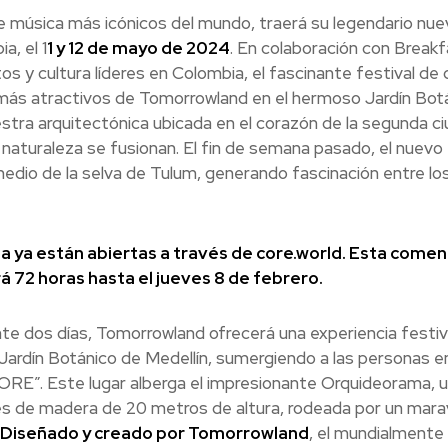
e música más icónicos del mundo, traerá su legendario nue
a, el 1
1 y 12 de mayo de 2024
. En colaboración con Break
s y cultura líderes en Colombia, el fascinante festival de
 más atractivos de Tomorrowland en el hermoso Jardín Bot
estra arquitectónica ubicada en el corazón de la segunda c
naturaleza se fusionan. El fin de semana pasado, el nuevo
dio de la selva de Tulum, generando fascinación entre lo
a ya están abiertas a través de core.world. Esta comen
rá 72 horas hasta el jueves 8 de febrero.
te dos días, Tomorrowland ofrecerá una experiencia festiv
l Jardín Botánico de Medellín, sumergiendo a las personas e
RE”. Este lugar alberga el impresionante Orquideorama, 
s de madera de 20 metros de altura, rodeada por un marav
Diseñado y creado por Tomorrowland
, el mundialmente