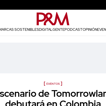
MARCAS SOSTENIBLES
DIGITAL
GENTE
PODCAST
OPINIÓN
EVE
EVENTOS
escenario de Tomorrowl
debutará en Colombia