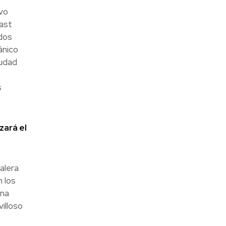
vo
fast
 dos
ánico
iudad
s
zará el
alera
n los
una
illoso