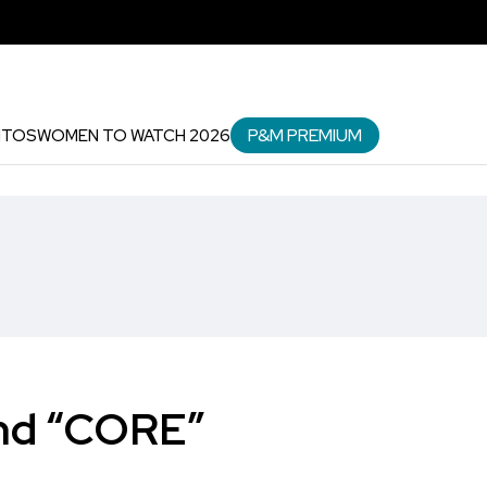
P&M PREMIUM
NTOS
WOMEN TO WATCH 2026
and “CORE”