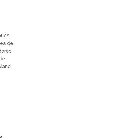
pués
les de
dores
 de
land.
és