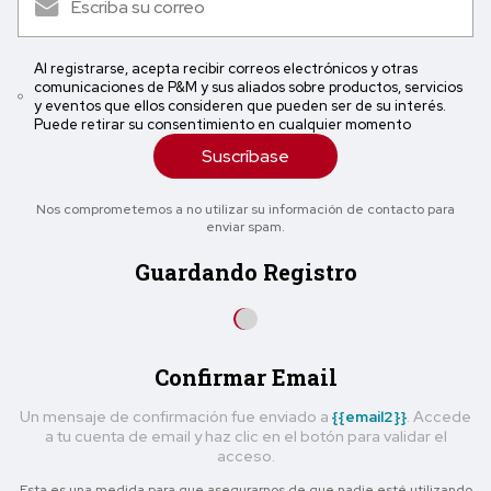
Al registrarse, acepta recibir correos electrónicos y otras
comunicaciones de P&M y sus aliados sobre productos, servicios
y eventos que ellos consideren que pueden ser de su interés.
Puede retirar su consentimiento en cualquier momento
Suscríbase
Nos comprometemos a no utilizar su información de contacto para
enviar spam.
Guardando Registro
Confirmar Email
Un mensaje de confirmación fue enviado a
{{email2}}
. Accede
a tu cuenta de email y haz clic en el botón para validar el
acceso.
Esta es una medida para que asegurarnos de que nadie esté utilizando