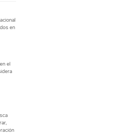
acional
ados en
en el
sidera
usca
ar,
eración