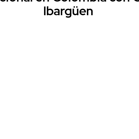
Ibargüen