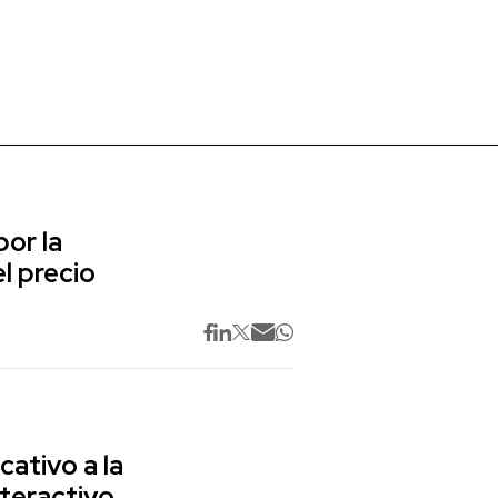
or la
l precio
cativo a la
nteractivo