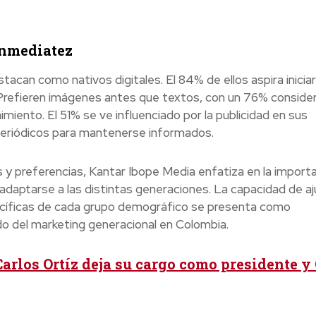
inmediatez
tacan como nativos digitales. El 84% de ellos aspira iniciar
 Prefieren imágenes antes que textos, con un 76% conside
miento. El 51% se ve influenciado por la publicidad en sus
 periódicos para mantenerse informados.
y preferencias, Kantar Ibope Media enfatiza en la importa
daptarse a las distintas generaciones. La capacidad de aj
ecíficas de cada grupo demográfico se presenta como
do del marketing generacional en Colombia.
arlos Ortíz deja su cargo como presidente y