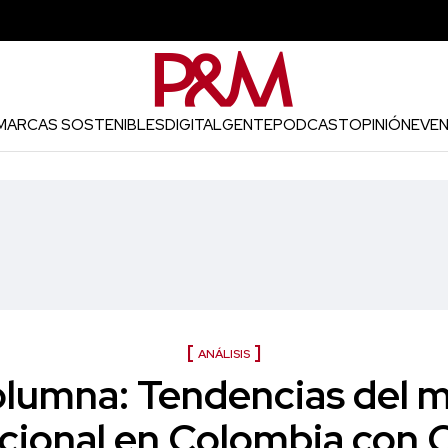
MARCAS SOSTENIBLES
DIGITAL
GENTE
PODCAST
OPINIÓN
EVE
ANÁLISIS
olumna: Tendencias del m
cional en Colombia con C