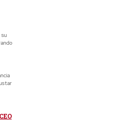
 su
rando
ncia
ustar
 CEO