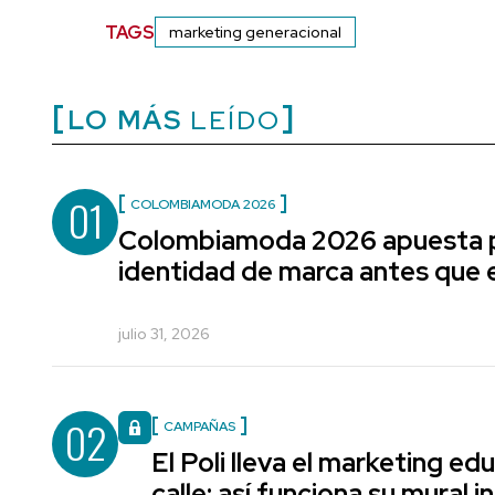
TAGS
marketing generacional
LO MÁS
LEÍDO
01
COLOMBIAMODA 2026
Colombiamoda 2026 apuesta p
identidad de marca antes que e
julio 31, 2026
02
CAMPAÑAS
El Poli lleva el marketing edu
calle: así funciona su mural i