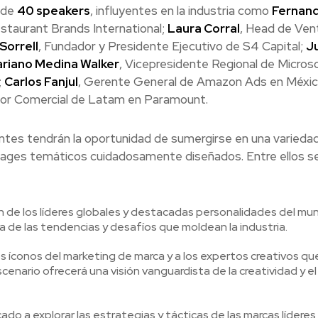
 de
40 speakers
, influyentes en la industria como
Fernan
estaurant Brands International;
Laura Corral
, Head de Ven
 Sorrell
, Fundador y Presidente Ejecutivo de S4 Capital;
J
riano Medina Walker
, Vicepresidente Regional de Micros
;
Carlos Fanjul
, Gerente General de Amazon Ads en Méxic
tor Comercial de Latam en Paramount.
entes tendrán la oportunidad de sumergirse en una varieda
stages temáticos cuidadosamente diseñados. Entre ellos s
ón de los líderes globales y destacadas personalidades del mu
a de las tendencias y desafíos que moldean la industria.
 íconos del marketing de marca y a los expertos creativos qu
cenario ofrecerá una visión vanguardista de la creatividad y el
do a explorar las estrategias y tácticas de las marcas líderes,