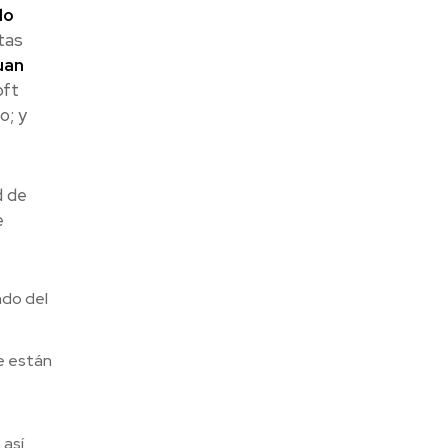
do
tas
uan
oft
o; y
d de
e
ndo del
e están
 así