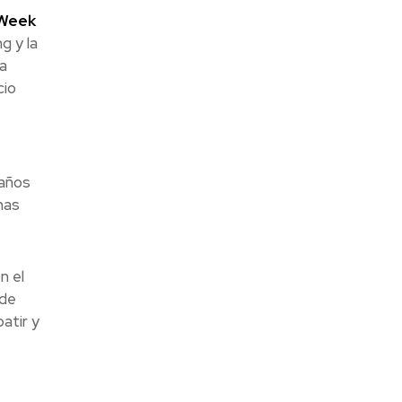
 Week
g y la
ha
cio
 años
mas
n el
 de
batir y