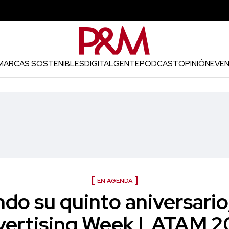
MARCAS SOSTENIBLES
DIGITAL
GENTE
PODCAST
OPINIÓN
EVE
EN AGENDA
do su quinto aniversario
vertising Week LATAM 2