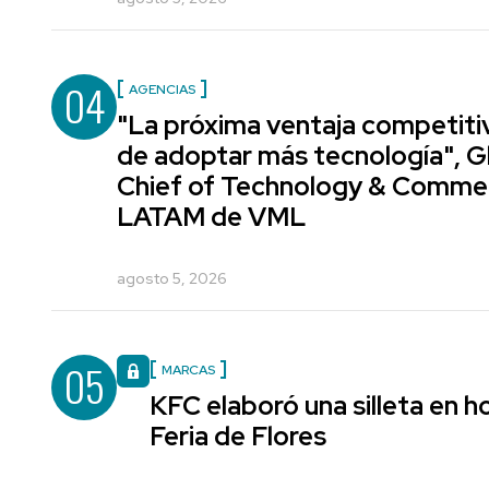
04
AGENCIAS
"La próxima ventaja competiti
de adoptar más tecnología", G
Chief of Technology & Comme
LATAM de VML
agosto 5, 2026
05
MARCAS
KFC elaboró una silleta en h
Feria de Flores