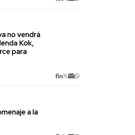
va no vendrá
lenda Kok,
rce para
omenaje a la