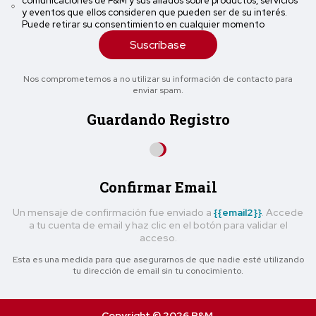
comunicaciones de P&M y sus aliados sobre productos, servicios
y eventos que ellos consideren que pueden ser de su interés.
Puede retirar su consentimiento en cualquier momento
Suscríbase
Nos comprometemos a no utilizar su información de contacto para
enviar spam.
Guardando Registro
Confirmar Email
Un mensaje de confirmación fue enviado a
{{email2}}
. Accede
a tu cuenta de email y haz clic en el botón para validar el
acceso.
Esta es una medida para que asegurarnos de que nadie esté utilizando
tu dirección de email sin tu conocimiento.
Copyright © 2026 P&M.