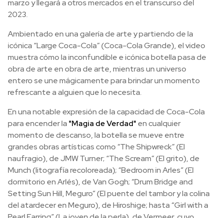
marzo y llegará a otros mercados en el transcurso del
2023.
Ambientado en una galería de arte y partiendo de la
icónica “Large Coca-Cola” (Coca-Cola Grande), el video
muestra cómo la inconfundible e icónica botella pasa de
obra de arte en obra de arte, mientras un universo
entero se une mágicamente para brindar un momento
refrescante a alguien que lo necesita.
En una notable expresión de la capacidad de Coca-Cola
para encender la
"Magia de Verdad"
en cualquier
momento de descanso, la botella se mueve entre
grandes obras artísticas como “The Shipwreck” (El
naufragio), de JMW Turner; “The Scream” (El grito), de
Munch (litografía recoloreada); “Bedroom in Arles” (El
dormitorio en Arlés), de Van Gogh; “Drum Bridge and
Setting Sun Hill, Meguro” (El puente del tambor y la colina
del atardecer en Meguro), de Hiroshige; hasta “Girl with a
Pearl Earring” (La joven de la perla), de Vermeer, cuyo