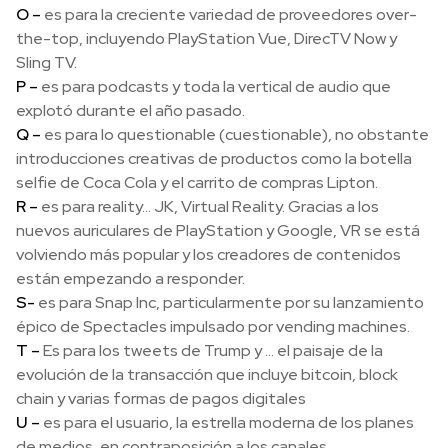
O –
es para la creciente variedad de proveedores over-
the-top, incluyendo PlayStation Vue, DirecTV Now y
Sling TV.
P –
es para podcasts y toda la vertical de audio que
explotó durante el año pasado.
Q –
es para lo questionable (cuestionable), no obstante
introducciones creativas de productos como la botella
selfie de Coca Cola y el carrito de compras Lipton.
R –
es para reality… JK, Virtual Reality. Gracias a los
nuevos auriculares de PlayStation y Google, VR se está
volviendo más popular y los creadores de contenidos
están empezando a responder.
S-
es para Snap Inc, particularmente por su lanzamiento
épico de Spectacles impulsado por vending machines.
T –
Es para los tweets de Trump y … el paisaje de la
evolución de la transacción que incluye bitcoin, block
chain y varias formas de pagos digitales
U –
es para el usuario, la estrella moderna de los planes
de medios, en contraposición a los canales