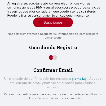
Al registrarse, acepta recibir correos electrónicos y otras
comunicaciones de P&M y sus aliados sobre productos, servicios
y eventos que ellos consideren que pueden ser de su interés.
Puede retirar su consentimiento en cualquier momento
Suscríbase
Nos comprometemos a no utilizar su información de contacto para
enviar spam.
Guardando Registro
Confirmar Email
Un mensaje de confirmación fue enviado a
{{email2}}
. Accede
a tu cuenta de email y haz clic en el botón para validar el
acceso.
Esta es una medida para que asegurarnos de que nadie esté utilizando
tu dirección de email sin tu conocimiento.