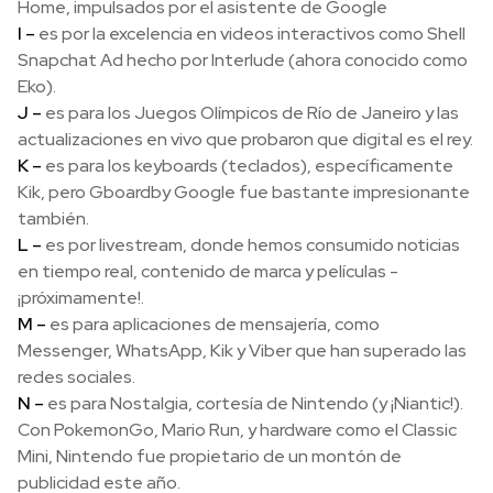
Home, impulsados por el asistente de Google
I –
es por la excelencia en videos interactivos como Shell
Snapchat Ad hecho por Interlude (ahora conocido como
Eko).
J –
es para los Juegos Olímpicos de Río de Janeiro y las
actualizaciones en vivo que probaron que digital es el rey.
K –
es para los keyboards (teclados), específicamente
Kik, pero Gboardby Google fue bastante impresionante
también.
L –
es por livestream, donde hemos consumido noticias
en tiempo real, contenido de marca y películas -
¡próximamente!.
M –
es para aplicaciones de mensajería, como
Messenger, WhatsApp, Kik y Viber que han superado las
redes sociales.
N –
es para Nostalgia, cortesía de Nintendo (y ¡Niantic!).
Con PokemonGo, Mario Run, y hardware como el Classic
Mini, Nintendo fue propietario de un montón de
publicidad este año.