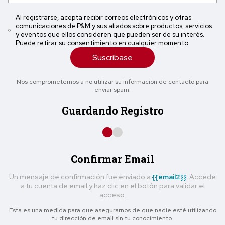
Al registrarse, acepta recibir correos electrónicos y otras
comunicaciones de P&M y sus aliados sobre productos, servicios
y eventos que ellos consideren que pueden ser de su interés.
Puede retirar su consentimiento en cualquier momento
Suscríbase
Nos comprometemos a no utilizar su información de contacto para
enviar spam.
Guardando Registro
Confirmar Email
Un mensaje de confirmación fue enviado a
{{email2}}
. Accede
a tu cuenta de email y haz clic en el botón para validar el
acceso.
Esta es una medida para que asegurarnos de que nadie esté utilizando
tu dirección de email sin tu conocimiento.