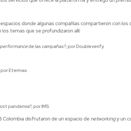
 los servicios que ofrece la plataforma y entregó un premio
s, espacios donde algunas compañías compartieron con los
los temas que se profundizaron allí:
performance
de las campañas?, por Doubleverify.
, por Etermax.
ost pandemia?, por IMS.
AB Colombia disfrutaron de un espacio de
networking
y un c