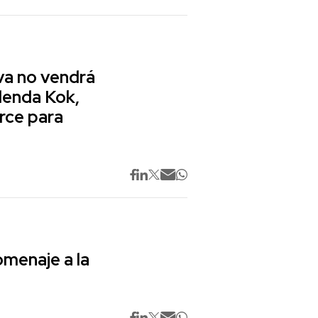
va no vendrá
lenda Kok,
rce para
omenaje a la