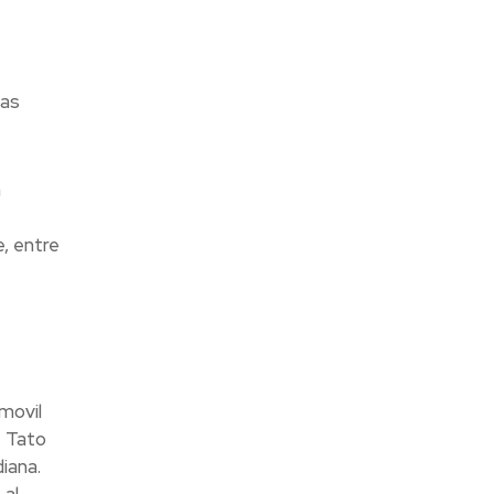
mas
n
, entre
movil
e Tato
diana.