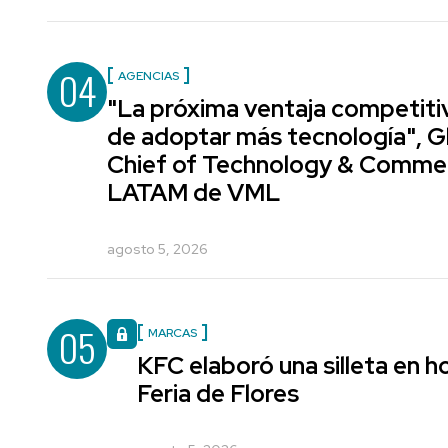
04
AGENCIAS
"La próxima ventaja competiti
de adoptar más tecnología", G
Chief of Technology & Comme
LATAM de VML
agosto 5, 2026
05
MARCAS
KFC elaboró una silleta en h
Feria de Flores