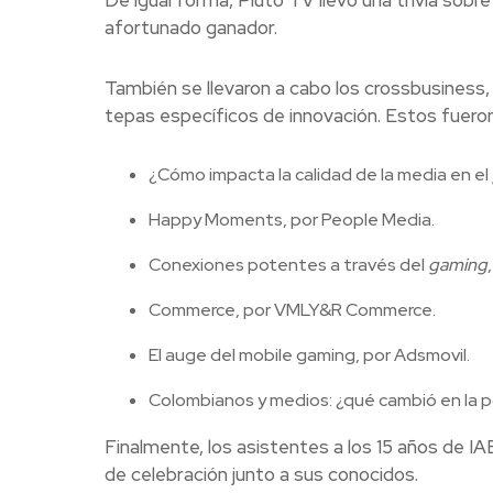
De igual forma, Pluto TV llevó una trivia sobre
afortunado ganador.
También se llevaron a cabo los crossbusines
tepas específicos de innovación. Estos fueron 
¿Cómo impacta la calidad de la media en el
Happy Moments, por People Media.
Conexiones potentes a través del
gaming
Commerce, por VMLY&R Commerce.
El auge del mobile gaming, por Adsmovil.
Colombianos y medios: ¿qué cambió en la p
Finalmente, los asistentes a los 15 años de I
de celebración junto a sus conocidos.