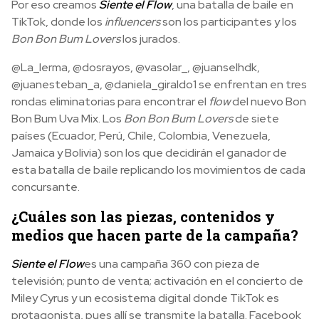
Por eso creamos
Siente el Flow
, una batalla de baile en
TikTok, donde los
influencers
son los participantes y los
Bon Bon Bum Lovers
los jurados.
@La_lerma, @dosrayos, @vasolar_, @juanselhdk,
@juanesteban_a, @daniela_giraldo1 se enfrentan en tres
rondas eliminatorias para encontrar el
flow
del nuevo Bon
Bon Bum Uva Mix. Los
Bon Bon Bum Lovers
de siete
países (Ecuador, Perú, Chile, Colombia, Venezuela,
Jamaica y Bolivia) son los que decidirán el ganador de
esta batalla de baile replicando los movimientos de cada
concursante.
¿Cuáles son las piezas, contenidos y
medios que hacen parte de la campaña?
Siente el Flow
es una campaña 360 con pieza de
televisión; punto de venta; activación en el concierto de
Miley Cyrus y un ecosistema digital donde TikTok es
protagonista, pues allí se transmite la batalla. Facebook