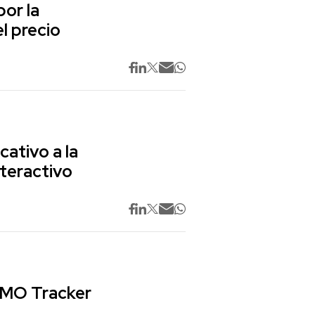
or la
l precio
cativo a la
nteractivo
 CMO Tracker