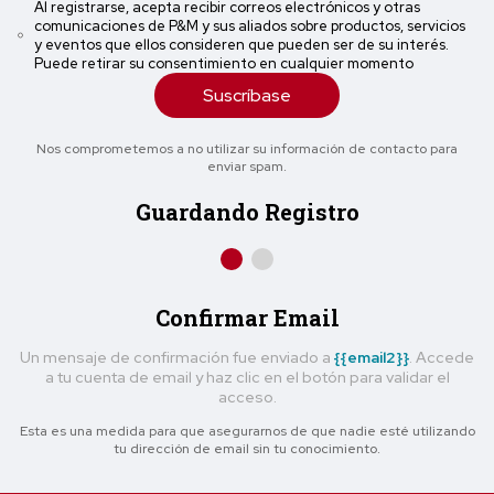
Al registrarse, acepta recibir correos electrónicos y otras
comunicaciones de P&M y sus aliados sobre productos, servicios
y eventos que ellos consideren que pueden ser de su interés.
Puede retirar su consentimiento en cualquier momento
Suscríbase
Nos comprometemos a no utilizar su información de contacto para
enviar spam.
Guardando Registro
Confirmar Email
Un mensaje de confirmación fue enviado a
{{email2}}
. Accede
a tu cuenta de email y haz clic en el botón para validar el
acceso.
Esta es una medida para que asegurarnos de que nadie esté utilizando
tu dirección de email sin tu conocimiento.