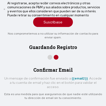
Al registrarse, acepta recibir correos electrónicos y otras
comunicaciones de P&M y sus aliados sobre productos, servicios
y eventos que ellos consideren que pueden ser de su interés.
Puede retirar su consentimiento en cualquier momento
Suscríbase
Nos comprometemos a no utilizar su información de contacto para
enviar spam.
Guardando Registro
Confirmar Email
Un mensaje de confirmación fue enviado a
{{email2}}
. Accede
a tu cuenta de email y haz clic en el botón para validar el
acceso.
Esta es una medida para que asegurarnos de que nadie esté utilizando
tu dirección de email sin tu conocimiento.